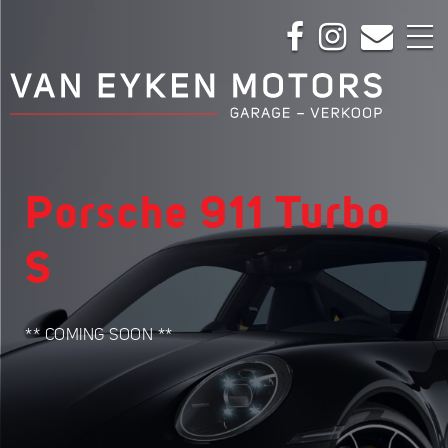
Porsche 911 Turbo
S
** COMING SOON **