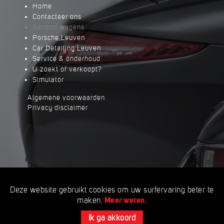
Home
Contacteer ons
Aanbod wagens
Porsche Leuven
Car Detailing Leuven
Service & onderhoud
U zoekt of verkoopt?
Simulator
Algemene voorwaarden
Privacy disclaimer
Deze website gebruikt cookies om uw surfervaring beter te
Meer weten.
maken.
Ik ga akkoord