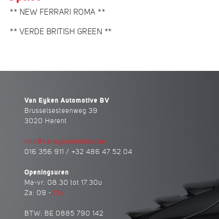
** NEW FERRARI ROMA **
** VERDE BRITISH GREEN **
Van Eyken Automotive BV
Brusselsesteenweg 39
3020 Herent
info@vaneykenmotors.be
016 356 911 / +32 486 47 52 04
Openingsuren
Ma-vr: 08.30 tot 17.30u
Za: 09 -
13u
BTW: BE 0885 790 142