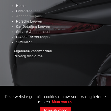
Home
Contacteer ons
Aanbod wagens
Porsche Leuven
Car Detailing Leuven
Service & onderhoud
U zoekt of verkoopt?
Simulator
Algemene voorwaarden
Privacy disclaimer
Deze website gebruikt cookies om uw surfervaring beter te
Meer weten.
maken.
Ik ga akkoord