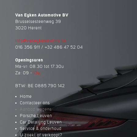
Van Eyken Automotive BV
Brusselsesteenweg 39
3020 Herent
info@vaneykenmotors.be
016 356 911 / +32 486 47 52 04
Openingsuren
Ma-vr: 08.30 tot 17.30u
Za: 09 -
13u
BTW: BE 0885 790 142
Home
Contacteer ons
Aanbod wagens
Porsche Leuven
Car Detailing Leuven
Service & onderhoud
U zoekt of verkoopt?