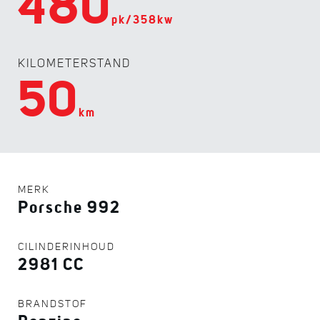
480
pk/358kw
KILOMETERSTAND
50
km
MERK
Porsche 992
CILINDERINHOUD
2981 CC
BRANDSTOF