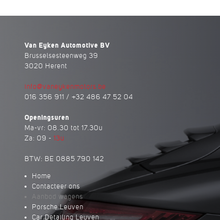
Van Eyken Automotive BV
Brusselsesteenweg 39
3020 Herent
info@vaneykenmotors.be
016 356 911 / +32 486 47 52 04
Openingsuren
Ma-vr: 08.30 tot 17.30u
Za: 09 -
13u
BTW: BE 0885 790 142
Home
Contacteer ons
Aanbod wagens
Porsche Leuven
Car Detailing Leuven