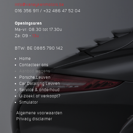
info@vaneykenmotors.be
016 356 911 / +32 486 47 52 04
Openingsuren
Ma-vr: 08.30 tot 17.30u
Za: 09 -
13u
BTW: BE 0885 790 142
Home
Contacteer ons
Aanbod wagens
Porsche Leuven
Car Detailing Leuven
Service & onderhoud
U zoekt of verkoopt?
Simulator
Algemene voorwaarden
Privacy disclaimer