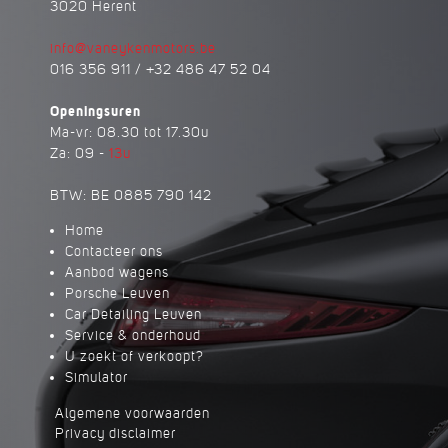
3020 Herent
info@vaneykenmotors.be
016 356 911 / +32 486 47 52 04
Openingsuren
Ma-vr: 08.30 tot 17.30u
Za: 09 -
13u
BTW: BE 0885 790 142
Home
Contacteer ons
Aanbod wagens
Porsche Leuven
Car Detailing Leuven
Service & onderhoud
U zoekt of verkoopt?
Simulator
Algemene voorwaarden
Privacy disclaimer